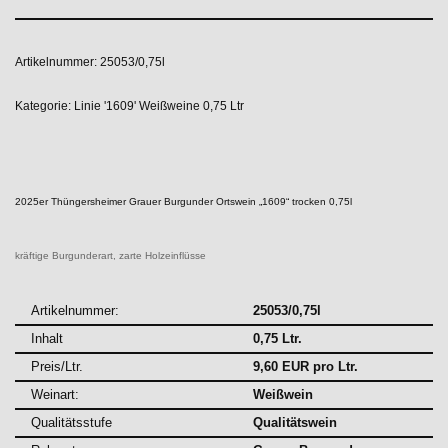
Artikelnummer:
25053/0,75l
Kategorie:
Linie '1609' Weißweine 0,75 Ltr
2025er Thüngersheimer Grauer Burgunder Ortswein „1609“ trocken 0,75l
kräftige Burgunderart, zarte Holzeinflüsse
Artikelnummer:
25053/0,75l
Inhalt
0,75 Ltr.
Preis/Ltr.
9,60 EUR pro Ltr.
Weinart:
Weißwein
Qualitätsstufe
Qualitätswein