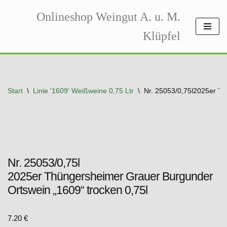
Onlineshop Weingut A. u. M.
Zum
Klüpfel
Inhalt
springen
Start
\
Linie '1609' Weißweine 0,75 Ltr
\
Nr. 25053/0,75l2025er Th
Nr. 25053/0,75l
2025er Thüngersheimer Grauer Burgunder
Ortswein „1609“ trocken 0,75l
7.20
€