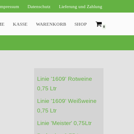
Impressum
Datenschutz
Lieferung und Zahlung
ME
KASSE
WARENKORB
SHOP
0
Linie '1609' Rotweine
0,75 Ltr
Linie '1609' Weißweine
0,75 Ltr
Linie 'Meister' 0,75Ltr