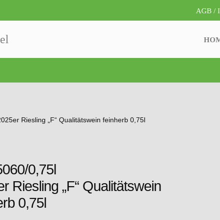
AGB / 
el
HO
025er Riesling „F“ Qualitätswein feinherb 0,75l
5060/0,75l
r Riesling „F“ Qualitätswein
erb 0,75l