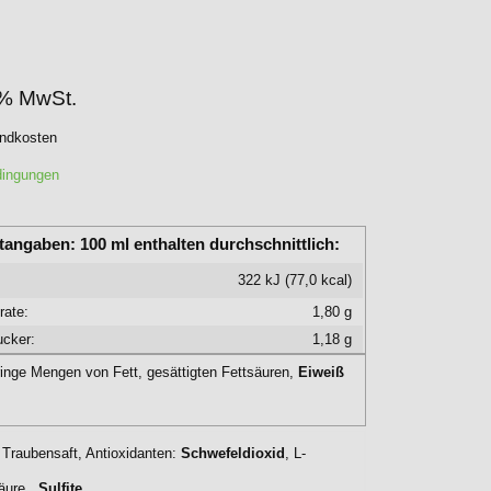
9% MwSt.
andkosten
dingungen
tangaben:
100 ml enthalten durchschnittlich:
:
322 kJ (77,0 kcal)
rate:
1,80 g
cker:
1,18 g
ringe Mengen von Fett, gesättigten Fettsäuren,
Eiweiß
Traubensaft, Antioxidanten:
Schwefeldioxid
, L-
äure,,
Sulfite