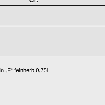
Sulfite
 „F“ feinherb 0,75l