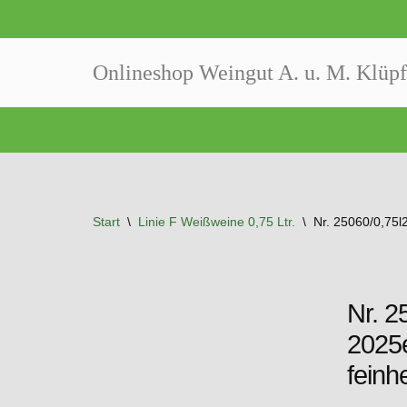
Zum
Onlineshop Weingut A. u. M. Klüpf
Inhalt
springen
Start
\
Linie F Weißweine 0,75 Ltr.
\
Nr. 25060/0,75l2
Nr. 2
2025e
feinh