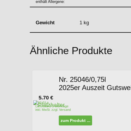
enthält Allergene:
Gewicht
1 kg
Ähnliche Produkte
Nr. 25046/0,75l
2025er Auszeit Gutswein
5.70
€
7.60 €/Ltr.
Lieferzeit 3-5 Werktage
inkl. MwSt. zzgl. Versand
zum Produkt ...