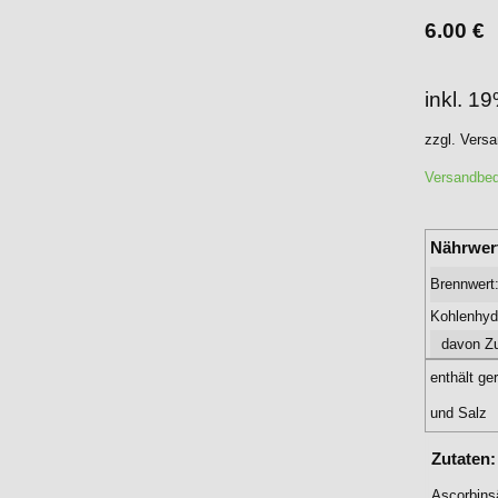
6.00
€
inkl. 1
zzgl. Vers
Versandbe
Nährwer
Brennwert
Kohlenhyd
davon Zu
enthält ge
und Salz
Zutaten:
Ascorbins