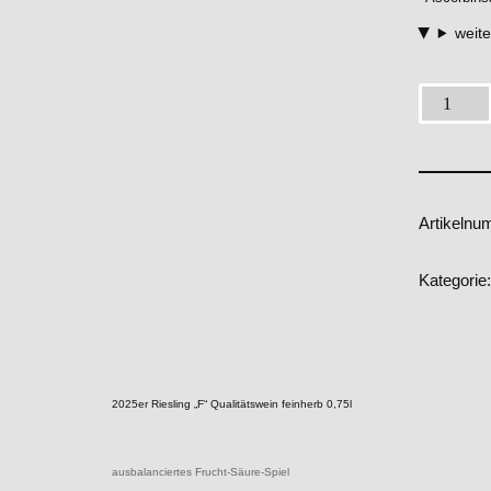
weite
Artikeln
Kategorie
2025er Riesling „F“ Qualitätswein feinherb 0,75l
ausbalanciertes Frucht-Säure-Spiel